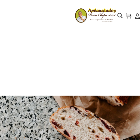
Things you should know
about cakes
Home
2021
agosto
14
Bakery
/
/
/
/
/
Things you should know about cakes