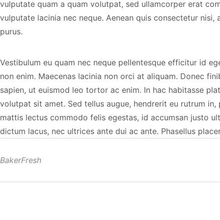
vulputate quam a quam volutpat, sed ullamcorper erat com
vulputate lacinia nec neque. Aenean quis consectetur nisi, a
purus.
Vestibulum eu quam nec neque pellentesque efficitur id eget
non enim. Maecenas lacinia non orci at aliquam. Donec finib
sapien, ut euismod leo tortor ac enim. In hac habitasse pla
volutpat sit amet. Sed tellus augue, hendrerit eu rutrum in,
mattis lectus commodo felis egestas, id accumsan justo ult
dictum lacus, nec ultrices ante dui ac ante. Phasellus placer
BakerFresh