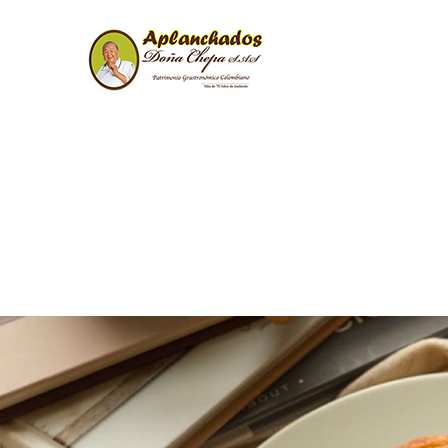
Things you 
Home
2021
ago
/
/