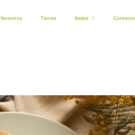
Nosotros
Tienda
Sedes
Contacto
should know about ca
sto
14
Bakery
Things you should know about cakes
/
/
/