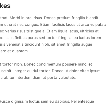
akes
at. Morbi in orci risus. Donec pretium fringilla blandit.
ut erat nec congue. Etiam facilisis lacus ut arcu vulputat
varius risus tristique a. Etiam ligula lacus, ultricies at
ollis. In finibus purus sed tortor fringilla, eu luctus lorem
is venenatis tincidunt nibh, sit amet fringilla augue
perdiet quantam.
et tortor nibh. Donec condimentum posuere nunc, et
cipit. Integer eu dui tortor. Donec ut dolor vitae ipsum
Curabitur interdum diam ut porta vulputate.
. Fusce dignissim luctus sem eu dapibus. Pellentesque